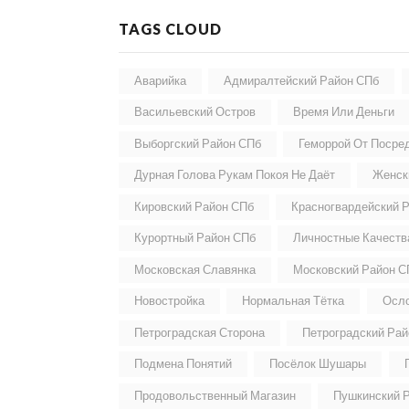
TAGS CLOUD
Аварийка
Адмиралтейский Район СПб
Васильевский Остров
Время Или Деньги
Выборгский Район СПб
Геморрой От Посре
Дурная Голова Рукам Покоя Не Даёт
Женск
Кировский Район СПб
Красногвардейский 
Курортный Район СПб
Личностные Качеств
Московская Славянка
Московский Район С
Новостройка
Нормальная Тётка
Осло
Петроградская Сторона
Петроградский Ра
Подмена Понятий
Посёлок Шушары
Продовольственный Магазин
Пушкинский 