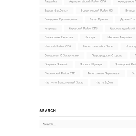
Аварийка
Адмиралтейский Район СПб
Арендуемое 
Время Или Деньги
Всеволожский Район ЛО
Вумная
Гендерные Противоречия
Город Пушкин
Дурная Гол
Квартира
Кировский Район СПб
Красногвардейский
Личностные Качества
Люстра
Местная Аварийка
Невский Район СПб
Несостоявшийся Заказ
Новост
Отношения С Заказчиками
Петроградская Сторона
Подмена Понятий
Посёлок Шушары
Приморский Ра
Пушкинский Район СПб
Телефонные Переговоры
Ус
Частично Выполненный Заказ
Частный Дом
SEARCH