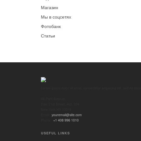
Магазин
Мы в соцсетях
Фотобанк
Статьи
Lorem ipsum dolor sit amet, consectetur adipiscing elit, sed do eiu
48 Park Avenue,
East 21st Street, Apt. 304
New York NY 10016
Email:
youremail@site.com
Phone:
+1 408 996 1010
USEFUL LINKS