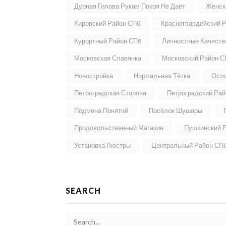
Дурная Голова Рукам Покоя Не Даёт
Женск
Кировский Район СПб
Красногвардейский 
Курортный Район СПб
Личностные Качеств
Московская Славянка
Московский Район С
Новостройка
Нормальная Тётка
Осло
Петроградская Сторона
Петроградский Ра
Подмена Понятий
Посёлок Шушары
Продовольственный Магазин
Пушкинский 
Установка Люстры
Центральный Район СП
SEARCH