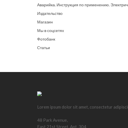
Аварийка. Инструкция по применению. Электрич
Издательство
Магазин
Мы в соцсетях
Фотобанк
Статьи
Lorem ipsum dolor sit amet, consectetur adipisci
48 Park Avenue,
East 21st Street, Apt. 304