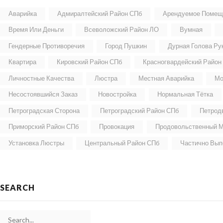
Аварийка
Адмиралтейский Район СПб
Арендуемое Помещ
Время Или Деньги
Всеволожский Район ЛО
Вумная
Гендерные Противоречия
Город Пушкин
Дурная Голова Ру
Квартира
Кировский Район СПб
Красногвардейский Район
Личностные Качества
Люстра
Местная Аварийка
Мо
Несостоявшийся Заказ
Новостройка
Нормальная Тётка
Петроградская Сторона
Петроградский Район СПб
Петрод
Приморский Район СПб
Провокация
Продовольственный М
Установка Люстры
Центральный Район СПб
Частично Вып
SEARCH