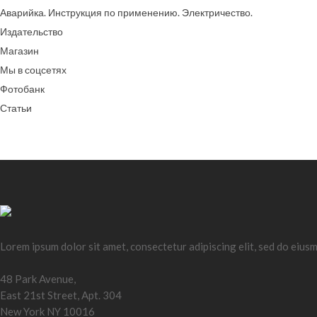
Аварийка. Инструкция по применению. Электричество.
Издательство
Магазин
Мы в соцсетях
Фотобанк
Статьи
Lorem ipsum dolor sit amet, consectetur adipiscing elit, sed do eius
48 Park Avenue,
East 21st Street, Apt. 304
New York NY 10016