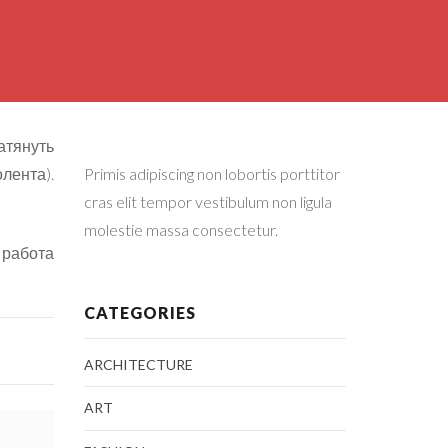
атянуть
лента).
Primis adipiscing non lobortis porttitor
cras elit tempor vestibulum non ligula
molestie massa consectetur.
работа
CATEGORIES
ARCHITECTURE
ART