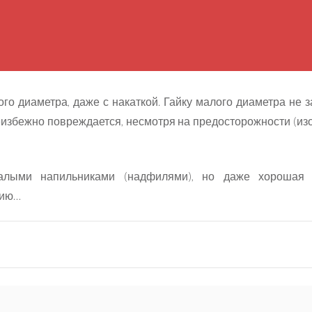
го диаметра, даже с накаткой. Гайку малого диаметра не з
неизбежно повреждается, несмотря на предосторожности (изо
малыми напильниками (надфилями), но даже хорошая 
цию…