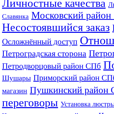
Личностные качества
Л
Московский район
Славянка
Несостоявшийся заказ
Отноше
Осложнённый доступ
Петро
Петроградская сторона
П
Петродворцовый район СПб
Приморский район СП
Шушары
Пушкинский район 
магазин
переговоры
Установка люстр