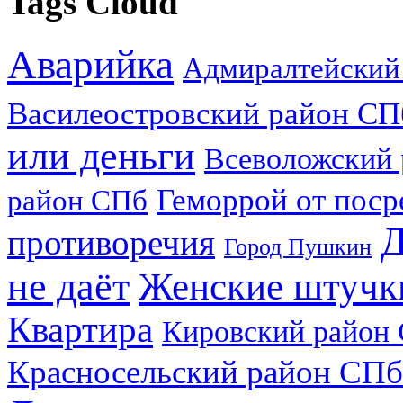
Tags Cloud
Аварийка
Адмиралтейский
Василеостровский район СП
или деньги
Всеволожский
Геморрой от поср
район СПб
Д
противоречия
Город Пушкин
не даёт
Женские штучк
Квартира
Кировский район
Красносельский район СПб